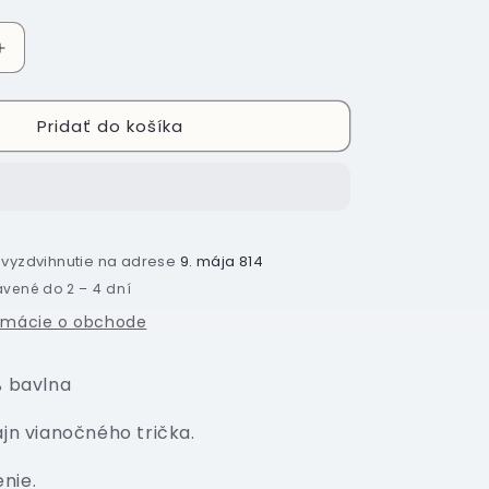
Zvýšiť
množstvo
pre
Pridať do košíka
Tričko
-
Šťastné
a
veselé
Ježišovy
a vyzdvihnutie na adrese
9. mája 814
narodeniny
avené do 2 – 4 dní
ormácie o obchode
% bavlna
ajn vianočného trička.
nie.