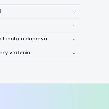
l
 lehota a doprava
ky vrátenia