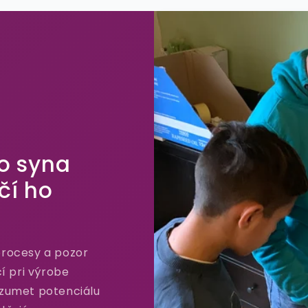
o syna
čí ho
procesy a pozor
čí pri výrobe
ozumet potenciálu