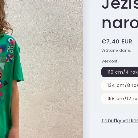
Ježi
nar
Normálna
€7,40 EUR
cena
Vrátane dane.
Veľkost
110 cm/4 ro
134 cm/8 ro
158 cm/12 r
Tabuľky veľkos