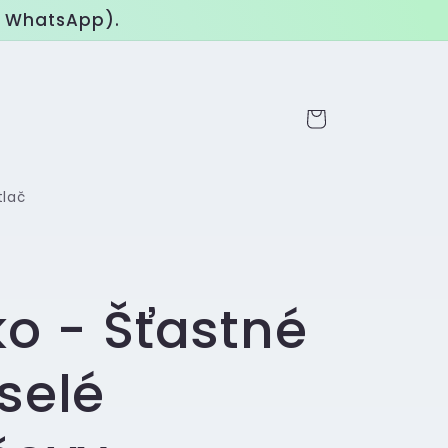
o WhatsApp).
Košík
tlač
ko - Šťastné
selé