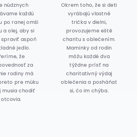
e núdznych
Okrem toho, že si deti
dávame každú
vyrábajú vlastné
u po ranej omši
trička v dielni,
 a olej, aby si
provozujeme eště
 spraviť aspoň
charitu s oblečením.
ladné jedlo.
Maminky od rodin
Veríme, že
môžu každé dva
povednosť za
týždne prísť na
nie rodiny má
charitativný výdaj
 preto pre múku
oblečenia a posháňat
j musia chodiť
si, čo im chýba.
otcovia.