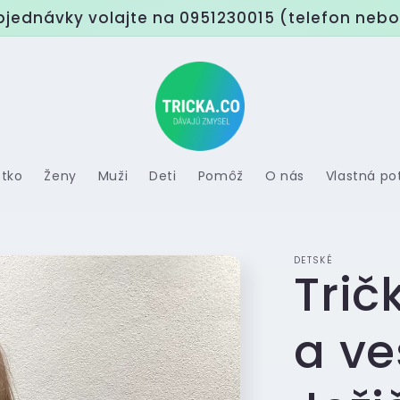
bjednávky volajte na 0951230015 (telefon neb
etko
Ženy
Muži
Deti
Pomôž
O nás
Vlastná po
DETSKÉ
Trič
a ve