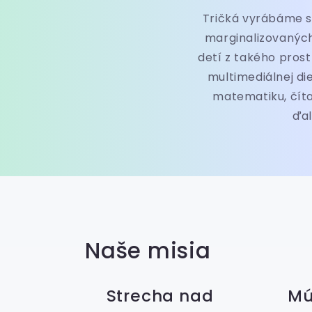
Tričká vyrábáme s d
marginalizovaných
detí z takého prost
multimediálnej di
matematiku, číta
ďal
Naše misia
Strecha nad
Mú