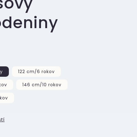
šovy
odeniny
ky
122 cm/6 rokov
kov
146 cm/10 rokov
okov
tí