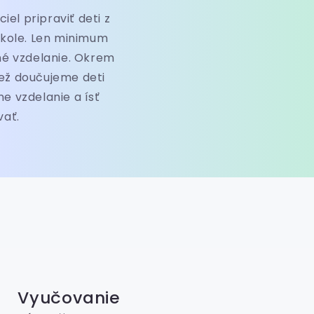
iel pripraviť deti z
škole. Len minimum
dné vzdelanie. Okrem
iež doučujeme deti
e vzdelanie a ísť
vať.
Vyučovanie