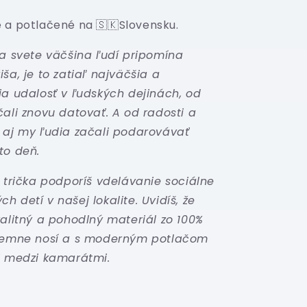
 a potlačené na 🇸🇰Slovensku.
na svete väčšina ľudí pripomína
ša, je to zatiaľ najväčšia a
ia udalosť v ľudských dejinách, od
čali znovu datovať. A od radosti a
 aj my ľudia začali podarovávať
to deň.
o trička podporíš vdelávanie sociálne
 detí v našej lokalite. Uvidíš, že
valitný a pohodlný materiál zo 100%
íjemne nosí a s moderným potlačom
i medzi kamarátmi.