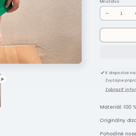
Množstvo
Znížiť
množstvo
pre
Tričko
-
Šťastné
a
veselé
Ježišovy
K dispozícii n
narodeniny
Zvyčajne pripr
Zobraziť inf
Materiál:
100 
Originálny diz
Pohodlné nose