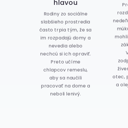
hlavou
Pr
roz
Rodiny zo sociálne
nedeľ
slabšieho prostredia
múku
často trpia tým, že sa
mohli
im rozpadajú domy a
zák
nevedia alebo
nechcú si ich opraviť.
zod
Preto učíme
žive
chlapcov remeslu,
otec,
aby sa naučili
a ole
pracovať na dome a
neboli lenivý.