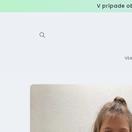
Prejsť
V prípade o
na
obsah
Vš
Prejsť na
informácie
o
produkte