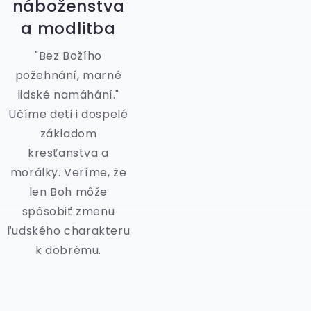
náboženstva
a modlitba
"Bez Božího
požehnání, marné
lidské namáhání."
Učíme deti i dospelé
základom
kresťanstva a
morálky. Veríme, že
len Boh môže
spôsobiť zmenu
ľudského charakteru
k dobrému.