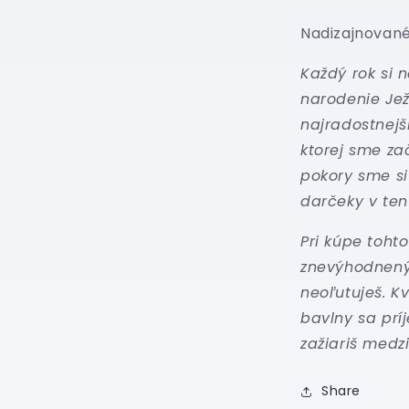
Nadizajnované
Každý rok si 
narodenie Ježi
najradostnejš
ktorej sme za
pokory sme si
darčeky v ten
Pri kúpe toht
znevýhodnených
neoľutuješ. K
bavlny sa pr
zažiariš medz
Share