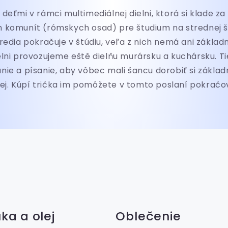
eťmi v rámci multimediálnej dielni, ktorá si klade za c
 komunít (rómskych osad) pre študium na strednej 
redia pokračuje v štúdiu, veľa z nich nemá ani zákla
elni provozujeme eště dielňu murársku a kuchársku. T
nie a písanie, aby vôbec mali šancu dorobiť si základn
ej. Kúpí trička im pomôžete v tomto poslaní pokračo
ka a olej
Oblečenie