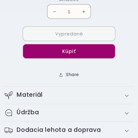
Znížiť
Zvýšiť
množstvo
množstvo
pre
pre
Vypredané
Test
Test
Kúpiť
Share
Materiál
Údržba
Dodacia lehota a doprava