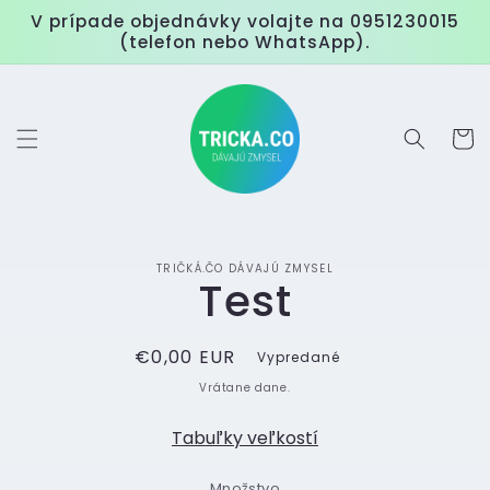
Prejsť
V prípade objednávky volajte na 0951230015
na
(telefon nebo WhatsApp).
obsah
Košík
Prejsť na
informácie
TRIČKÁ.ČO DÁVAJÚ ZMYSEL
Test
o
produkte
Normálna
€0,00 EUR
Vypredané
cena
Vrátane dane.
Tabuľky veľkostí
Množstvo