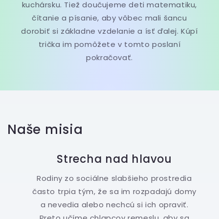
kuchársku. Tiež doučujeme deti matematiku,
čítanie a písanie, aby vôbec mali šancu
dorobiť si základne vzdelanie a ísť ďalej. Kúpí
trička im pomôžete v tomto poslaní
pokračovať.
Naše misia
Strecha nad hlavou
Rodiny zo sociálne slabšieho prostredia
často trpia tým, že sa im rozpadajú domy
a nevedia alebo nechcú si ich opraviť.
Preto učíme chlapcov remeslu, aby sa