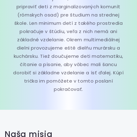
pripraviť deti z marginalizovaných komunít
(rómskych osad) pre študium na strednej
škole. Len minimum detí z takého prostredia
pokračuje v štúdiu, veľa z nich nemá ani
základné vzdelanie. Okrem multimediálnej
dielni provozujeme eště dielňu murársku a
kuchársku. Tiež doučujeme deti matematiku,
čítanie a písanie, aby vôbec mali šancu
dorobiť si základne vzdelanie a ísť ďalej. Kúpí
trička im pomôžete v tomto poslaní
pokračovať.
Naša misia