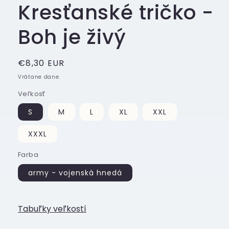
Kresťanské tričko -
Boh je živý
Normálna
€8,30 EUR
cena
Vrátane dane.
Veľkosť
S
M
L
XL
XXL
XXXL
Farba
army - vojenská hnedá
Tabuľky veľkostí