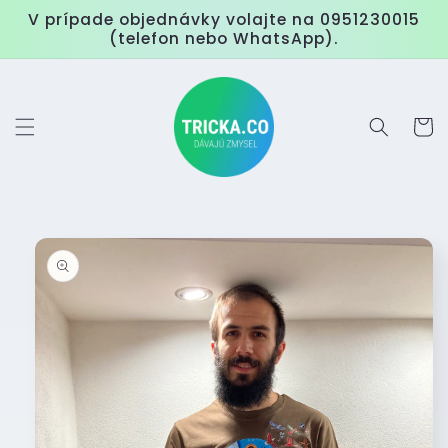
Prejsť
V prípade objednávky volajte na 0951230015
na
(telefon nebo WhatsApp).
obsah
Košík
Prejsť na
informácie
o
produkte