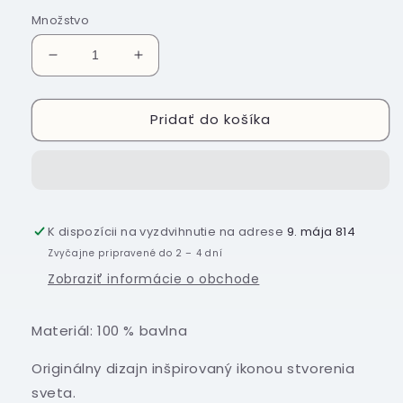
Množstvo
Znížiť
Zvýšiť
množstvo
množstvo
pre
pre
Pridať do košíka
Kresťanské
Kresťanské
tričko
tričko
-
-
Boh
Boh
je
je
živý
živý
K dispozícii na vyzdvihnutie na adrese
9. mája 814
Zvyčajne pripravené do 2 – 4 dní
Zobraziť informácie o obchode
Materiál:
100 % bavlna
Originálny dizajn inšpirovaný ikonou stvorenia
sveta.