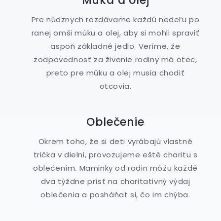
Múka a olej
Pre núdznych rozdávame každú nedeľu po
ranej omši múku a olej, aby si mohli spraviť
aspoň základné jedlo. Veríme, že
zodpovednosť za živenie rodiny má otec,
preto pre múku a olej musia chodiť
otcovia.
Oblečenie
Okrem toho, že si deti vyrábajú vlastné
trička v dielni, provozujeme eště charitu s
oblečením. Maminky od rodin môžu každé
dva týždne prísť na charitativný výdaj
oblečenia a posháňat si, čo im chýba.