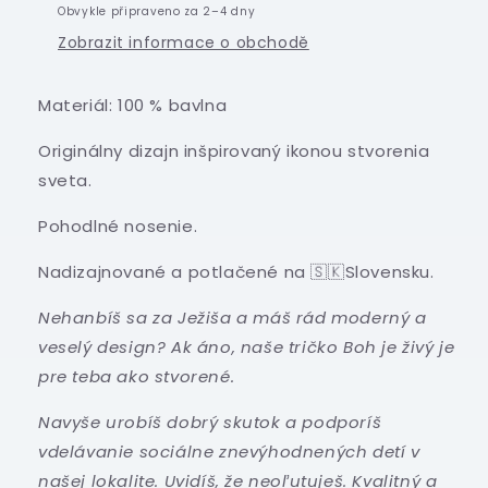
Obvykle připraveno za 2–4 dny
Zobrazit informace o obchodě
Materiál:
100 % bavlna
Originálny dizajn inšpirovaný ikonou stvorenia
sveta.
Pohodlné nosenie.
Nadizajnované a potlačené na 🇸🇰Slovensku.
Nehanbíš sa za Ježiša a máš rád moderný a
veselý design? Ak áno, naše tričko Boh je živý je
pre teba ako stvorené.
Navyše urobíš dobrý skutok a podporíš
vdelávanie sociálne znevýhodnených detí v
našej lokalite. Uvidíš, že neoľutuješ. Kvalitný a