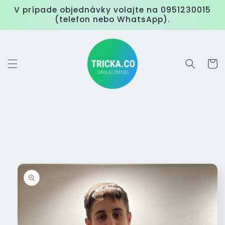
Přejít k
V prípade objednávky volajte na 0951230015
obsahu
(telefon nebo WhatsApp).
Košík
Přejít na
informace
o
produktu