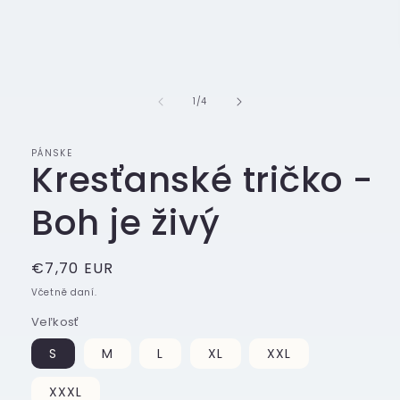
v
modálním
okně
z
1
/
4
PÁNSKE
Kresťanské tričko -
Boh je živý
Běžná
€7,70 EUR
cena
Včetně daní.
Veľkosť
S
M
L
XL
XXL
XXXL