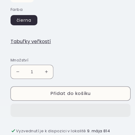
Farba
čierna
Tabuľky veľkostí
Množství
Snížit
Zvýšit
množství
množství
produktu
produktu
Přidat do košíku
Kresťanské
Kresťanské
tričko
tričko
-
-
Boh
Boh
je
je
živý
živý
Vyzvednutí je k dispozici v lokalitě
9. mája 814