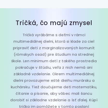
Tričká, čo majú zmysel
Tričká vyrábáme s deťmi v rámci
multimediálnej dielni, ktorá si klade za ciel
pripraviť deti z marginalizovaných komunít
(rómskych osad) pre študium na strednej
škole. Len minimum detí z takého prostredia
pokračuje v štúdiu, veľa z nich nemá ani
základné vzdelanie. Okrem multimediálnej
dielni provozujeme eště dielňu murársku a
kuchársku. Tiež doučujeme deti matematiku,
čítanie a písanie, aby vôbec mali šancu
dorobiť si základne vzdelanie a ísť ďalej. Kúpí
trička im pomôžete v tomto poslaní