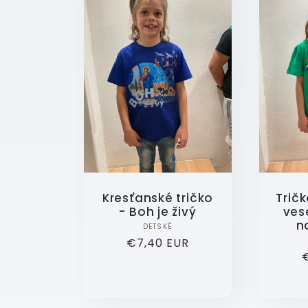
e
k
c
e
Kresťanské tričko
Tričk
:
- Boh je živý
ves
n
Dodavatel:
DETSKÉ
Běžná
€7,40 EUR
cena