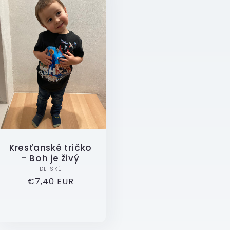
Kresťanské tričko
- Boh je živý
Dodavatel:
DETSKÉ
Běžná
€7,40 EUR
cena