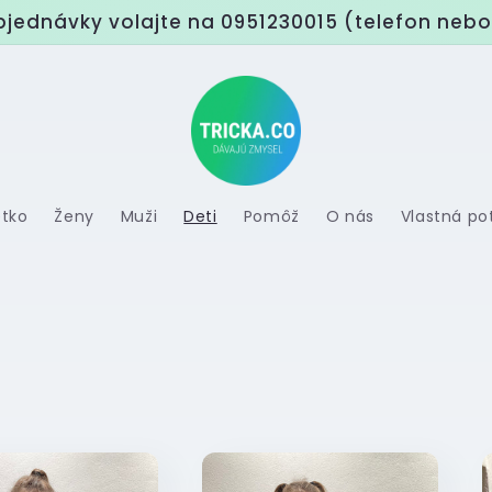
bjednávky volajte na 0951230015 (telefon neb
etko
Ženy
Muži
Deti
Pomôž
O nás
Vlastná po