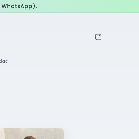
o WhatsApp).
Košík
tlač