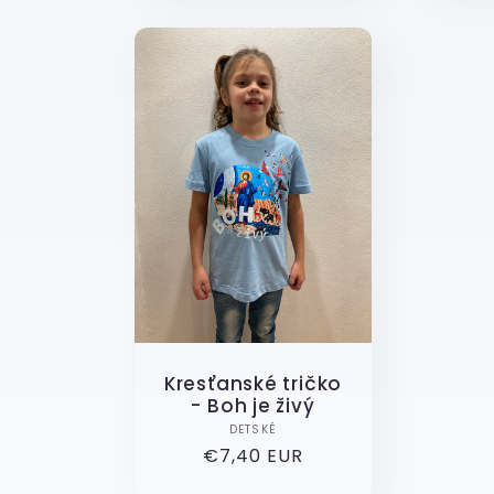
Kresťanské tričko
- Boh je živý
Dodavatel:
DETSKÉ
Běžná
€7,40 EUR
cena