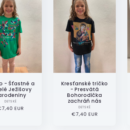
o - Šťastné a
Kresťanské tričko
elé Ježišovy
- Presvätá
arodeniny
Bohorodička
zachráň nás
Dodavatel:
DETSKÉ
Dodavatel:
Běžná
€7,40 EUR
DETSKÉ
Běžná
€7,40 EUR
cena
cena